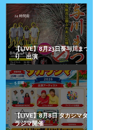
24 時間前
【LIVE】8月23日長与川まつ
り 出演
5 日前
【LIVE】8月8日 タカシマタカ
ラジマ開催