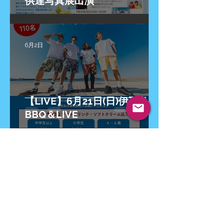
供達写真展出演
6月2日
【LIVE】6月21日(日)伊王島
BBQ＆LIVE
6月1日
"いい国作ろう"新プロジェクト