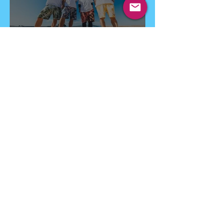
【LIVE】6月21日(日)伊王島
BBQ＆LIVE
6月1日
"いい国作ろう"新プロジェクト
始動！
5月29日