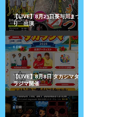
【LIVE】8月23日長与川まつ
り 出演
6 日前
【LIVE】8月8日 タカシマタカ
ラジマ開催
6 日前