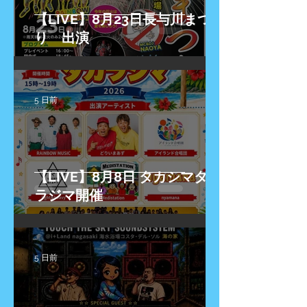
【LIVE】8月23日長与川まつ
り 出演
5 日前
【LIVE】8月8日 タカシマタカ
ラジマ開催
5 日前