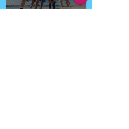
【LIVE】6月21日(日)伊王島
BBQ＆LIVE
6月1日
"いい国作ろう"新プロジェクト
始動！
5月29日