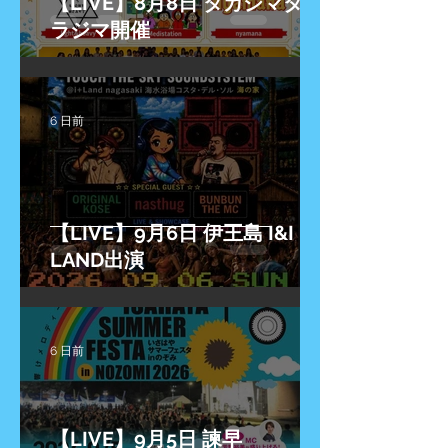
【LIVE】8月8日 タカシマタカ
ラジマ開催
6 日前
【LIVE】9月6日 伊王島 I&I
LAND出演
6 日前
【LIVE】9月5日 諫早