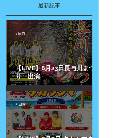
最新記事
1 日前
【LIVE】8月23日長与川まつ
り 出演
5 日前